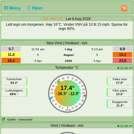
Meny
Hjem
°F
23:46:37
Lør 8 Aug 2026
Lett regn om morgenen. Høy 16°C. Vinder VNV på 10 til 15 mph. Sjanse for
regn 90%.
Max Vind | Vindkast - m/s
5.7
6.9
11:54 am
I dag
5:13 pm
11.4
15.1
5
August
5
16.4
23.9
5 Apr
2026
5 Apr
Temperatur °C
pm
11:45
20
19
21
Fahrenheit
Føles som
18
22
63.3°
17.0°
17
23
16
17.4°
24
15
25
Luftfuktighet
Våte pære
↑
26.5°
↓
12.9°
14
26
68% ↑
13.6°
13
27
12
28
Duggpunkt
11
29
11.4°
10
30
|
9
31
8
32
Grafer
- Værvarsel
Vind | Vindkast - m/s
pm
11:45