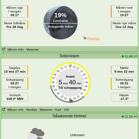
Månen opp
Månen ned
I morgen
I morgen
19%
00:17
19:27
Luminans
Neste fullmåne
Neste nye måne
Avtagende måne
Fre 28 Aug
Ons 12 Aug
Perseids
Månen info
- Meteorer
Solposisjon
pm
11:46
11
13
Dagslys
Mørke
10
14
15 tms 27 min
09
15
8 tms 32 min
08
16
Antatt
07
17
Soloppgang
Solnedgang
5
40
06
18
05:27
tms
min
20:51
05
19
I morgen
I morgen
Till soloppgang
04
20
03
21
Azimuth
Høyde
02
22
338.9° NNV
01
23
-17.3°
Månen info
- Nordlys
- Meteorer
- Kart
- ISS
Nåværende himmel
pm
11:20
Unknown