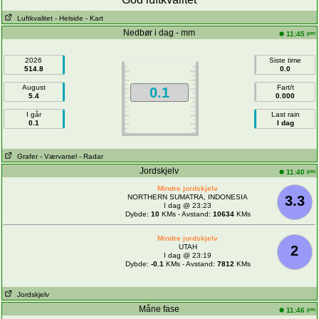
Luftkvalitet
- Helside
- Kart
Nedbør i dag - mm
pm
11:45
2026
Siste time
514.8
0.0
August
Fart/t
0.1
5.4
0.000
I går
Last rain
0.1
I dag
Grafer
- Værvarsel
- Radar
Jordskjelv
pm
11:40
Mindre jordskjelv
NORTHERN SUMATRA, INDONESIA
3.3
I dag @ 23:23
Dybde:
10
KMs - Avstand:
10634
KMs
Mindre jordskjelv
UTAH
2
I dag @ 23:19
Dybde:
-0.1
KMs - Avstand:
7812
KMs
Jordskjelv
Måne fase
pm
11:46