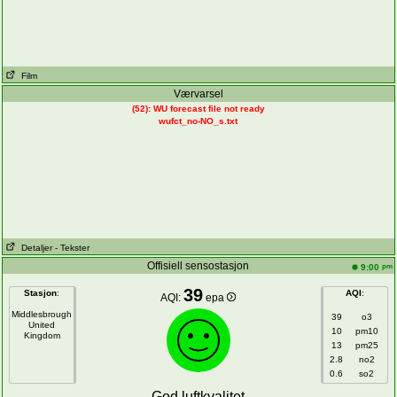
Film
Værvarsel
(52): WU forecast file not ready
wufct_no-NO_s.txt
Detaljer
- Tekster
Offisiell sensostasjon
pm
9:00
39
Stasjon
:
AQI
:
AQI:
epa
Middlesbrough
39
o3
United
10
pm10
Kingdom
13
pm25
2.8
no2
0.6
so2
God luftkvalitet